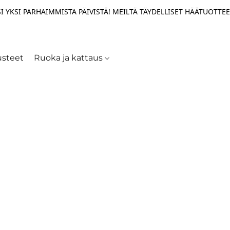
I YKSI PARHAIMMISTA PÄIVISTÄ! MEILTÄ TÄYDELLISET HÄÄTUOTTEE
usteet
Ruoka ja kattaus