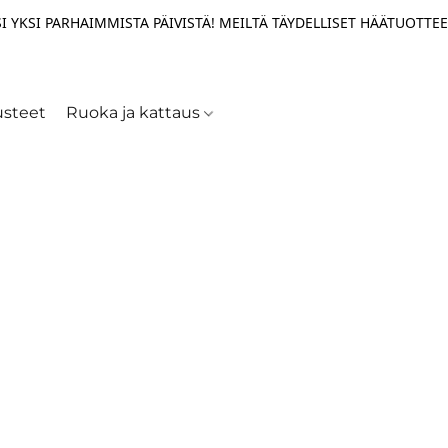
I YKSI PARHAIMMISTA PÄIVISTÄ! MEILTÄ TÄYDELLISET HÄÄTUOTTEE
usteet
Ruoka ja kattaus