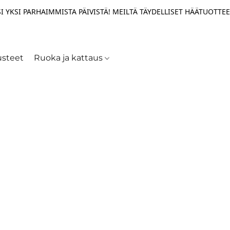
I YKSI PARHAIMMISTA PÄIVISTÄ! MEILTÄ TÄYDELLISET HÄÄTUOTTEE
usteet
Ruoka ja kattaus