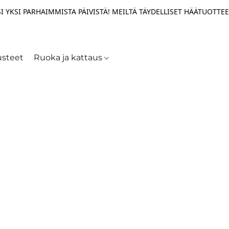
I YKSI PARHAIMMISTA PÄIVISTÄ! MEILTÄ TÄYDELLISET HÄÄTUOTTEE
usteet
Ruoka ja kattaus